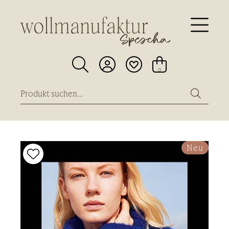





0
Neu
