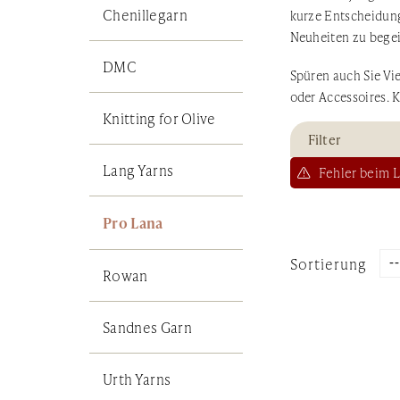
Chenillegarn
kurze Entscheidun
Neuheiten zu begei
DMC
Spüren auch Sie Vie
oder Accessoires. 
Knitting for Olive
Filter
Lang Yarns
Fehler beim L
Pro Lana
Sortierung
Rowan
Sandnes Garn
Urth Yarns