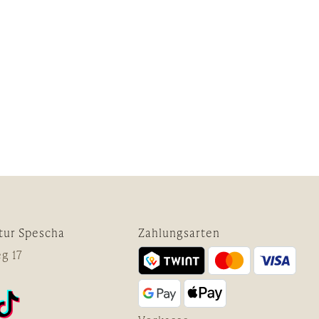
tur Spescha
Zahlungsarten
g 17