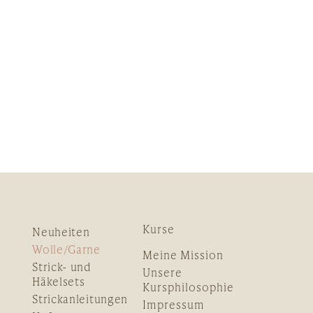
Kurse
Neuheiten
Wolle/Garne
Meine Mission
Strick- und
Unsere
Häkelsets
Kursphilosophie
Strickanleitungen
Impressum