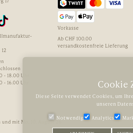
g 17
Vorkasse
llmanufaktur-
Ab CHF 100.00
versandkostenfreie Lieferung
 12
en
schlossen
0 - 18.00 Uhr
Cookie
0 - 16.00 Uhr
Diese Seite verwendet Cookies, um Ihre
unseren
Daten
e
Notwendig
Analytics
Mar
is und mit Mo, 10. August 26