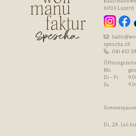
Kauffmannwe
6003 Luzern
hallo@wo
spescha.ch
041 410 39
Öffnungszeit
Mo
ge
Di - Fr
9.0
Sa
9.0
Sommerpaus
Di, 28. Juli b