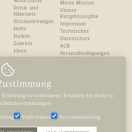
Wolle/Garne
Meine Mission
Strick- und
Unsere
Häkelsets
Kursphilosophie
Strickanleitungen
Impressum
Hefte
Technisches
Nadeln
Datenschutz
Zubehör
AGB
Ideen
Versandbedingungen
Widerrufsrecht
Kontakt

Newsletter
 Zustimmung
 Erfahrung zu verbessern. Erfahren Sie mehr in
schutzbestimmungen
.
keting
Präferenzen
Personalisierung