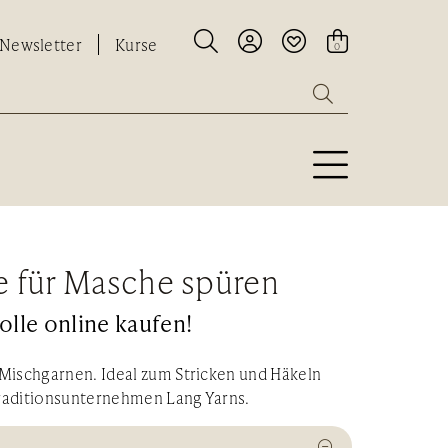




Newsletter
Kurse
0

he für Masche spüren
olle online kaufen!
 Mischgarnen. Ideal zum Stricken und Häkeln
 Traditionsunternehmen Lang Yarns.