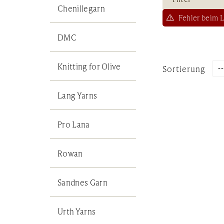
Chenillegarn
Fehler beim L
DMC
Knitting for Olive
Sortierung
Lang Yarns
Pro Lana
Rowan
Sandnes Garn
Urth Yarns