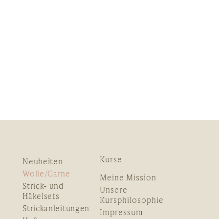
Kurse
Neuheiten
Wolle/Garne
Meine Mission
Strick- und
Unsere
Häkelsets
Kursphilosophie
Strickanleitungen
Impressum