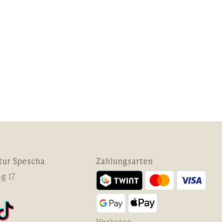
tur Spescha
Zahlungsarten
g 17
Vorkasse