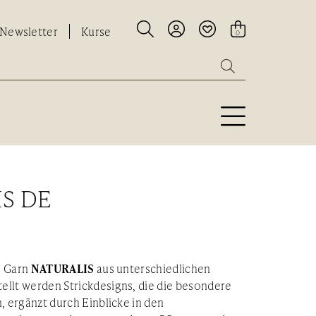




Newsletter
Kurse
0

IS DE
NATURALIS
as Garn
aus unterschiedlichen
ellt werden Strickdesigns, die die besondere
, ergänzt durch Einblicke in den