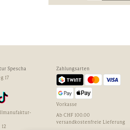
tur Spescha
Zahlungsarten
g 17
Vorkasse
llmanufaktur-
Ab CHF 100.00
versandkostenfreie Lieferung
 12