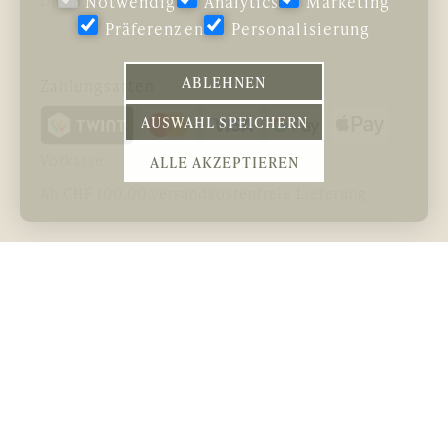
Notwendig
Analytics
Marketing
Präferenzen
Personalisierung
ABLEHNEN
Zahlungsarten
AUSWAHL SPEICHERN
Vorkasse
ALLE AKZEPTIEREN
Ab CHF 100.00 versandkostenfreie Lieferung
Kurse
Neuheiten
Wolle/Garne
Meine Mission
Strick- und Häkelsets
Unsere
Strickanleitungen
Kursphilosophie
Hefte
Impressum
Nadeln
Technisches
Zubehör
Datenschutz
Ideen
AGB