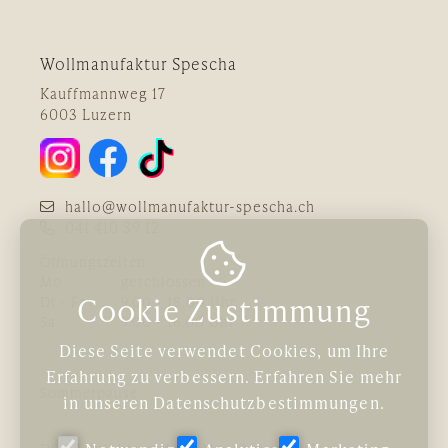
Wollmanufaktur Spescha
Kauffmannweg 17
6003 Luzern
hallo@wollmanufaktur-spescha.ch
041 410 39 12

Öffnungszeiten
Mo
geschlossen
Cookie Zustimmung
Di - Fr
9.00 - 18.00 Uhr
Sa
9.00 - 16.00 Uhr
Diese Seite verwendet Cookies, um Ihre
Erfahrung zu verbessern. Erfahren Sie mehr
Sommerpause
in unseren
Datenschutzbestimmungen
.
Di, 28. Juli bis und mit Mo, 10. August 26