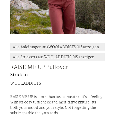
Alle Anleitungen aus WOOLADDICTS 015 anzeigen
Alle Stricksets aus WOOLADDICTS 015 anzeigen
RAISE ME UP Pullover
Strickset
WOOLADDICTS
RAISE ME UP is more than just a sweater—it’s a feeling.
With its cozy turtleneck and meditative knit, it lifts
both your mood and your style. Not forgetting the
subtle sparkle the yarn adds.