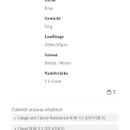
Farbe
Rosa
Gewicht
50 g
Lauflänge
200m/50g m
Saison
Herbst / Winter
Nadelstärke
5.5-6 mm
 7
Zubehör separat erhältlich
» 1 lange und 1 kurze Rundstrick-N Nr 5.5 (US 9/UK 5)
» 1 Spiel N Nr 5.5 (US 9/UK 5)