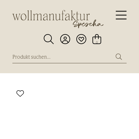





0
