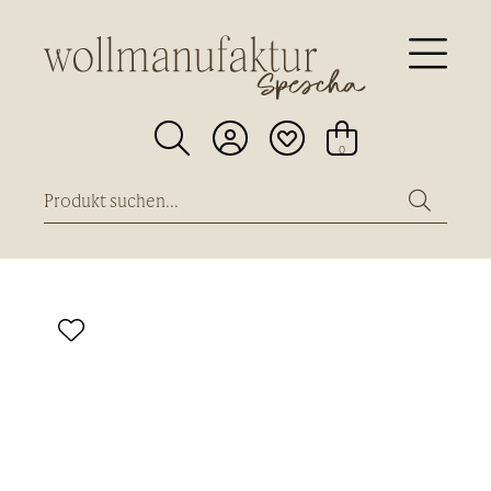





0
