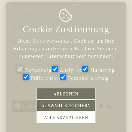
041 410 39 12

Öffnungszeiten
Mo
geschlossen
Cookie Zustimmung
Di - Fr
9.00 - 18.00 Uhr
Sa
9.00 - 16.00 Uhr
Diese Seite verwendet Cookies, um Ihre
Erfahrung zu verbessern. Erfahren Sie mehr
Sommerpause
in unseren
Datenschutzbestimmungen
.
Di, 28. Juli bis und mit Mo, 10. August 26
Notwendig
Analytics
Marketing
Präferenzen
Personalisierung
ABLEHNEN
Zahlungsarten
AUSWAHL SPEICHERN
Vorkasse
ALLE AKZEPTIEREN
Ab CHF 100.00 versandkostenfreie Lieferung