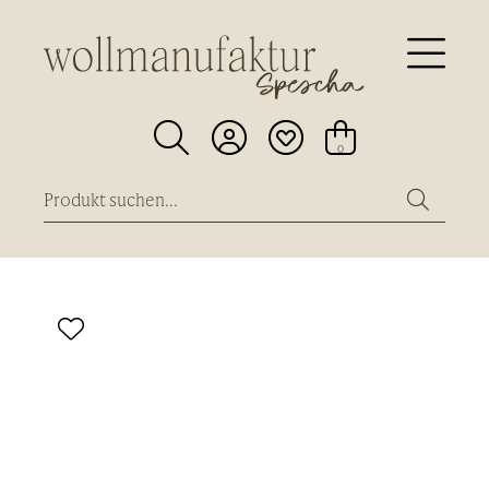





0
