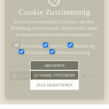

Mo
geschlossen
Cookie Zustimmung
Di - Fr
9.00 - 18.00 Uhr
Sa
9.00 - 16.00 Uhr
Diese Seite verwendet Cookies, um Ihre
Erfahrung zu verbessern. Erfahren Sie mehr
Sommerpause
in unseren
Datenschutzbestimmungen
.
Di, 28. Juli bis und mit Mo, 10. August 26
Notwendig
Analytics
Marketing
Präferenzen
Personalisierung
ABLEHNEN
Zahlungsarten
AUSWAHL SPEICHERN
Vorkasse
ALLE AKZEPTIEREN
Ab CHF 100.00 versandkostenfreie Lieferung