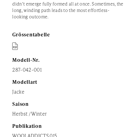
didn’t emerge fully formed all at once. Sometimes, the
long, winding path leads to the most effortless-
looking outcome.
Grössentabelle

Modell-Nr.
287-042-001
Modellart
Jacke
Saison
Herbst / Winter
Publikation
WOOLADDICTS 015