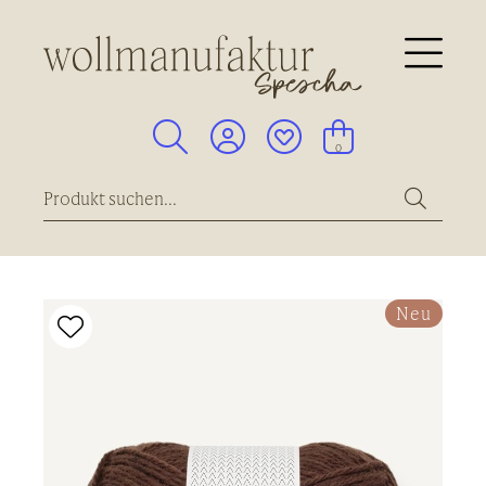





0
Neu
