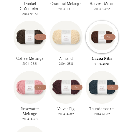
Dunkel
Charcoal Melange
Harvest Moon
Grünmelert
2104-1070
2104-2322
2104-9072
Neu
Neu
Coffee Melange
Almond
Cacoa Nibs
2104-2381
2104-2511
2104 3091
Neu
Neu
Neu
Rosewater
Velvet Fig
Thunderstorm
Melange
2104-4682
2104-6082
2104-4523