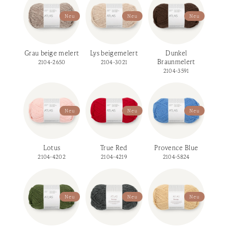
Neu
Neu
Neu
Grau beige melert
Lys beigemelert
Dunkel
Braunmelert
2104-2650
2104-3021
2104-3591
Neu
Neu
Neu
Lotus
True Red
Provence Blue
2104-4202
2104-4219
2104-5824
Neu
Neu
Neu