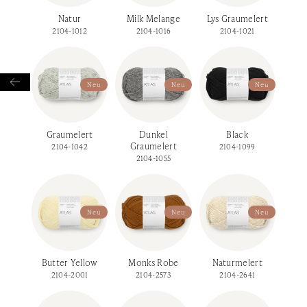
Natur
Milk Melange
Lys Graumelert
2104-1012
2104-1016
2104-1021

Neu
Neu
Neu
Graumelert
Dunkel
Black
Graumelert
2104-1042
2104-1099
2104-1055
Neu
Neu
Neu
Butter Yellow
Monks Robe
Naturmelert
2104-2001
2104-2573
2104-2641